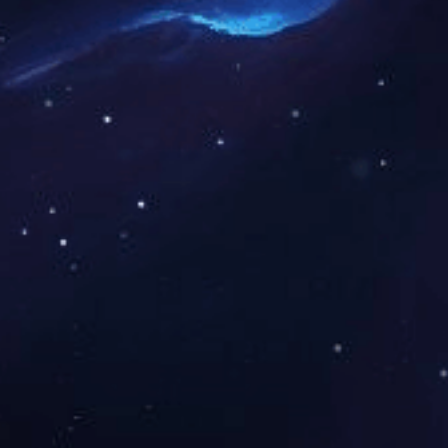
雨燕足球 - 免费高清足球直播视频雨燕足球 - 免费高清足球直播视频 -
更新和最活跃的球迷社区。雨燕足球，让您不错过任何一个进球瞬间！
友情链接:
机器人检测
认证类别
电池检测
CE认证
电瓷兼容检测
FCC认证