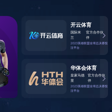
网站地图
咨询热线
111 0000 1111
讯中心
关于我们