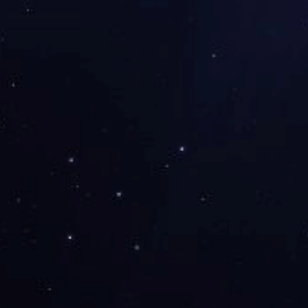
电气检测
埃及GOEIC认证和NFSA认证
环境适应性检测
出口商核实EVS认证
机器人电机检测
电池检测认证
机器人减速器检测
肯尼亚PVOC认证
水静压力检测
尼日利亚 SONCAP认证
性能检测
沙特阿拉伯SABER认证
噪声检测
生产商核实-OVS认证