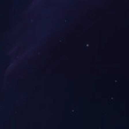
首页
上一页
1
下一页
 🧧🧧😄😄✅【xmlwood.com】✅欢迎光临雨燕足球官方平台
化学检测
质检报告
CPC认证
电商平台质检
EN71检测
电子电器质检