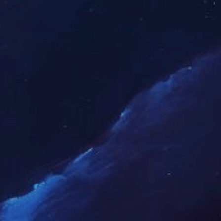
认证
尼日利亚 SONCAP认证