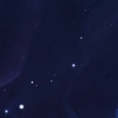
实-OVS认证
沙特阿拉伯SABER