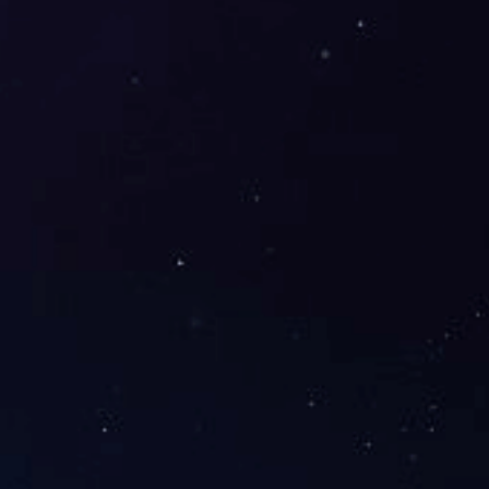
，免费高清足球直播视频。我们以用户为中心，提供最稳定的直播流、最及时的比分
新闻资讯
关于我们
报告
公司动态
公司简介
报告
行业资讯
资质认证
常见问题
视频专区