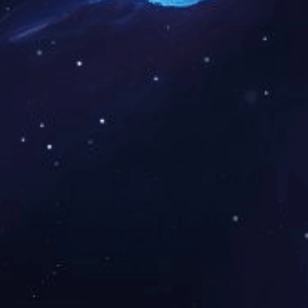
雨燕足球 - 免费高清足球直播视频雨燕足球 - 免费高清足球直播视频 -
更新和最活跃的球迷社区。雨燕足球，让您不错过任何一个进球瞬间！
友情链接:
机器人检测
认证类别
电池检测
CE认证
电瓷兼容检测
FCC认证
电气检测
埃及GOEIC认证和NFSA认证