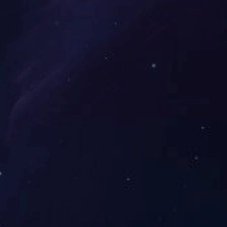
 🧧🧧😄😄✅【xmlwood.com】✅欢迎光临雨燕足球官方平台
化学检测
质检报告
CPC认证
电商平台质检
EN71检测
电子电器质检
MSDS报告
服装质检报告