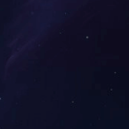
 🧧🧧😄😄✅【xmlwood.com】✅欢迎光临雨燕足球官方平台
化学检测
质检报告
CPC认证
电商平台质检
EN71检测
电子电器质检
MSDS报告
服装质检报告