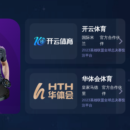
网站地图
咨询热线
111 0000 1111
讯中心
关于我们