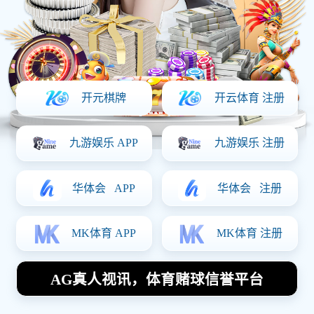
检测案例
资讯中心
关于我们
水静压力检测