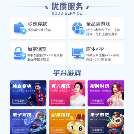
机器人检测
电池检测
电瓷兼容检测
电气检测
水静
环境适应性检测
压力
机器人电机检测