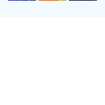
检测
机器人减速器检测
水静压力检测
首
上
下
尾
页
一
一
页
页
页
性能检测
噪声检测
在线留言
感谢您为我们提供的反馈意见
您的意见与建议将是我们前进的动
力！