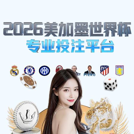
网站地图
雨燕足球 - 免费高清足球直播视频
☰
实用新型专利证书
时间：2025-03-21 访问量：1225