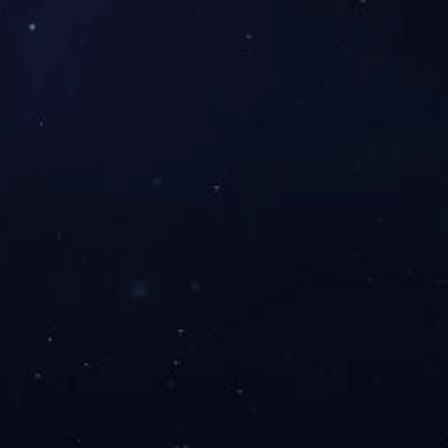
MSDS报告
服装质检报告
REACH检测
机械设备质检
RoHS检测
建材质检报告
WEEE指令
京东质检报告
酚类化合物检测
拼多多质检报
镉含量Cd检测
食品质检报告
甲醛检测
淘宝质检报告
邻苯二甲酸盐检测
天猫质检报告
镍释放量检测
亚马逊质检报
食品级检测
招投标质检报
五氨苯酚检测
有机锡检测