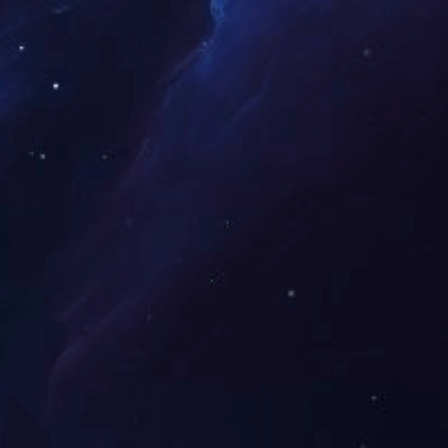
 🧧🧧😄😄✅【xmlwood.com】✅欢迎光临雨燕足球官方平台
化学检测
质检报告
CPC认证
电商平台质检
EN71检测
电子电器质检