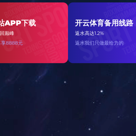
实验室
时间：2025-06-06 访问量：