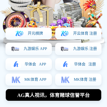
在机器人产业蓬勃发展的今天，作为机器人关键零部件
之一的减速器，其性能和质量直接影响机器人的精度与寿
命。然而，市场上不同品牌和型号的减速器质量参差不齐，
这让许多企业主开始关注专业的第三方检测机构。那么，究
竟哪些机构能够提供高质量的
机器人减速器检测
服务呢?今