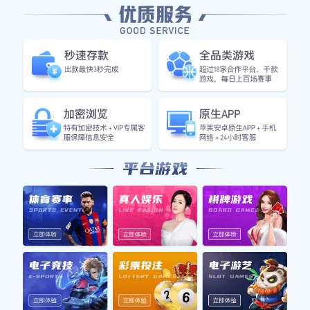
天，我们为您揭开答案。
为什么选择第三方检测机构?
第三方检测机构以其独立性和专业性著称。相比于厂家
自检或者内部检测，第三方机构能够提供更加客观、公正的
检测报告。这些报告不仅符合国际标准，还能够帮助企业快
速发现减速器可能存在的隐患，从而避免后续的高额维修费
用或因质量问题导致的品牌损失。
华锦检测机构：作为专业的检验、鉴定、测试和认证机
构，华锦检测不仅拥有强大的技术能力，还能够提供全面的
减速器检测服务，涵盖性能测试、寿命评估和故障分析等。
选择检测机构时需要注意哪些要点?
1. 资质认证：确保机构具备国际或国家认证资质，例如
ISO 17025实验室认证等。
2. 检测项目全面性：确认其能够覆盖减速器的关键检测