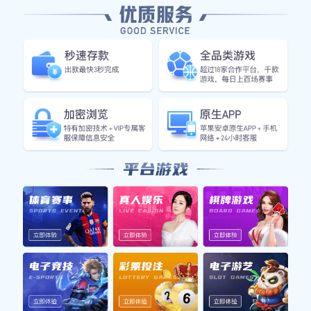
公司动态
球队阵容调
行业资讯
整的影响
常见问题
时间：2026-06-20 访
问量：1355
在线留言
感谢您为我们提供的反馈意见
您的意见与建议将是我们前进的动
力！
英超直播的科学探索：球
队阵容调整的影响
随着赛季的深入，英超各
支球队的阵容调整成为了