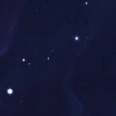
文化建设也是影响比赛表现的重要因素。一个团结一心、积极向上的球队
球队的凝聚力和向心力，形成一种积极向上的氛围。这种氛围可以激励球
比赛表现的重要因素之一。这包括提供充足的训练场地、设备和设施等。
还需要关注球员的生活和心理需求，为他们提供足够的支持和帮助。这些
方式对比赛结果有着重要的影响。通过科学的战术安排、球员培养与发展
的胜利。在未来的中超联赛中，相信各支球队都会更加注重球队管理的重