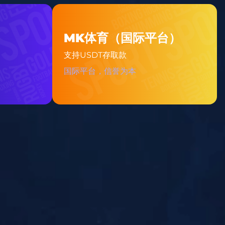
理对比赛表现的影响
1353