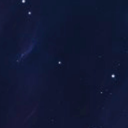
队管理对比赛表现的影响
球赛事之一，吸引了无数球迷的关注。然而，比赛的结果并非完全由球员
的影响。本文将探讨球队管理层如何通过科学的管理方法来提升球队的表
要根据对手的特点和自身队伍的实际情况，制定合适的战术。这包括了解
外，球队管理层还需要根据实际情况进行战术调整，以应对比赛中可能出
利的关键。因此，球队管理层需要重视球员的培养和发展。这包括提供良
、心理素质和团队协作能力，从而为球队赢得更多的胜利。