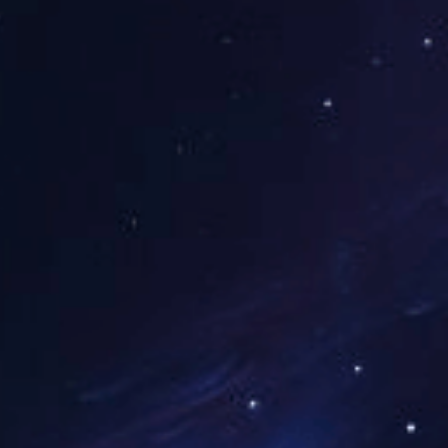
足球直播
西甲直播
中超
上一篇：
欧冠直播的科学
下一篇：
英超直播背后的
文章标签
中超直播的科学解密：