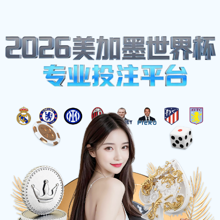
网站地图
雨燕足球 - 免费高清足球直播视频
☰
深圳电子厂无尘车间洁净室检测机构
时间：2025-03-21 访问量：1374