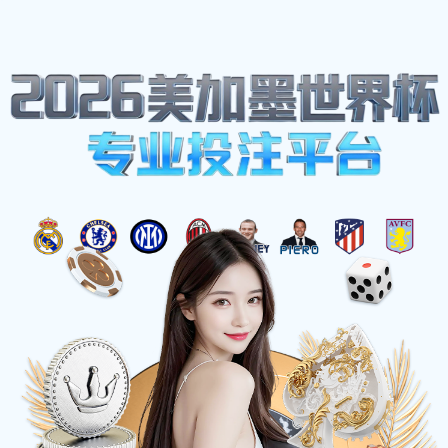
网站地图
雨燕足球 - 免费高清足球直播视频
☰
EN71认证权威指南：从核心定义到实践
路径的深度解析
时间：2025-11-19 访问量：1130