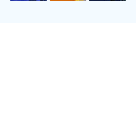
质量和工作环境的安全与稳定。在进行检测时，我们应该关注空气质
量、温湿度控制和静电控制等方面的问题，并采用专业的检测仪器和
设备进行准确的检测和控制。
希望以上内容对您有所启发，如果您有任何关于工厂无尘车间和洁净
室检测的疑问，请随时与我们联系。
上一篇：
企业水量平衡测试报告需要包含什么内容?
下一篇：
深圳机器人检测主要检测哪些项目？
文章标签
洁净室检测
深圳洁净室检测
机器人检测
化学检测
质检报告
相关推荐