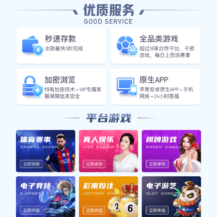
首先，我们需要重视无尘车间和洁净室的空气质量。空气污染会直接
影响产品质量，因此空气质量的检测是至关重要的。我们可以通过检
测空气中的微尘、颗粒物和有害气体来评估空气质量的好坏。在检测
时，我们可以使用专业的空气质量监测仪器，如激光粒子计数器或气
体分析仪，来获取准确的数据。
其次，我们需要关注无尘车间和洁净室的温度和湿度控制。温湿度的
变化可能会导致生产过程中的问题，因此对温湿度的监测和控制是必
不可少的。我们可以使用温湿度测量仪器，如温湿度记录仪或湿度传
感器，来监测环境的温湿度水平。通过定期检测和调整，我们能够确
保无尘车间和洁净室的温湿度处于适宜的范围内。
此外，我们还需要关注无尘车间和洁净室的静电控制。静电可能会对
生产过程和产品质量造成负面影响，因此静电的防护措施也是必要
的。通过使用静电检测仪器和其他相关设备，我们可以检测和控制静
电的存在，并采取相应的防静电措施，如增加接地装置或使用防静电
材料。
总之，无尘车间和洁净室的检测工作非常重要，它们直接关系到产品