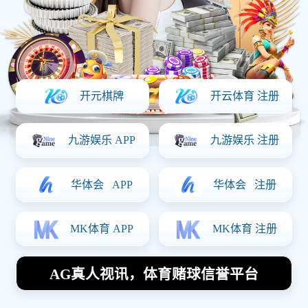
上一篇：
做个水质检测多少钱？
下一篇：
安装了大型直饮水机，为什么建议要做个直饮水检测？
友情链接: