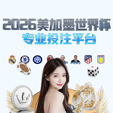
欢迎访问，雨燕足球 - 免费高清足球直播视频！
网站地图
咨询热线
雨燕足球 - 免费高清足球
111 0000
直播视频
1111
网站首页
机器人检测
认证类别
化学检测
质检报告