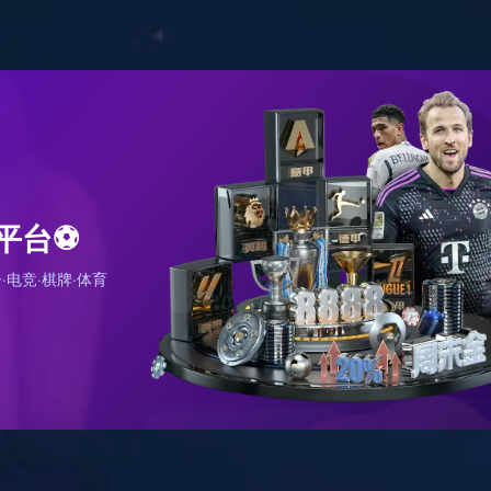
化学检测
质检报告
检测案例
资