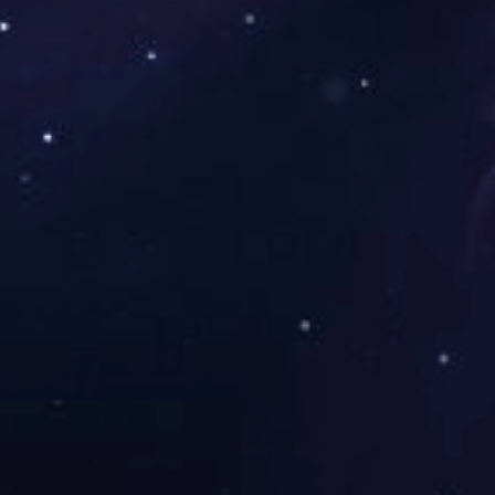
电子产品质检报告去哪里办
雨燕足球 - 免费高清足球直播视频雨燕足球 - 免费高清足球直播视频 -
更新和最活跃的球迷社区。雨燕足球，让您不错过任何一个进球瞬间！
友情链接:
机器人检测
认证类别