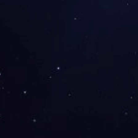
电池检测
CE认证
电瓷兼容检测
FCC认证
电气检测
埃及GOEIC认证和NFSA认证
环境适应性检测
出口商核实EVS认证
机器人电机检测
电池检测认证
机器人减速器检测
肯尼亚PVOC认证
水静压力检测
尼日利亚 SONCAP认证
性能检测
沙特阿拉伯SABER认证
噪声检测
生产商核实-OVS认证