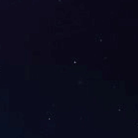
球迷互动平台的选择···
欧冠直播的科学分析：裁判判罚···
，免费高清足球直播视频。我们以用户为中心，提供最稳定的直播流、最及时的比分
新闻资讯
关于我们