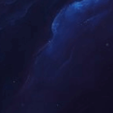
认证？FCC认证去哪做？
E认证···
电影院公共卫生检测报告需要检···
深圳EN71