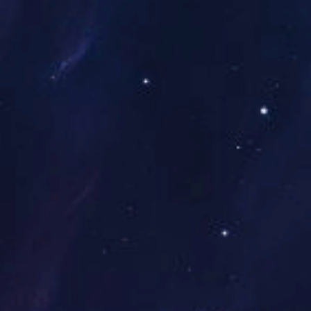
手机到电动汽车，电池已经成为我们日常生活中不可或缺的一
有许多人在首次接触这一流程时，会感到不知所措：电池检测认
重要性
产品上市的基础要求，更是消费者安全的保障。无论是国际市
E认证和UL认证等。这些认证项目可以测试电池的机械、热和电性
场，甚至可能带来安全隐患。