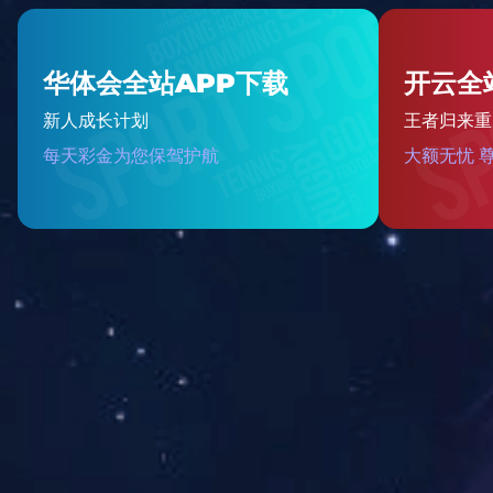
资讯中心
NEWS CENTER
公司动态
行业资讯
常见问题
在线留言