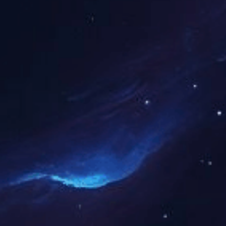
下一篇：
FCC认证是什么
文章标签
相关推荐
CE认证是什么,为什么要做C