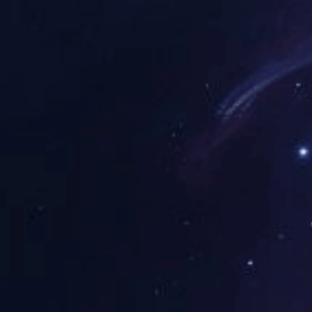
哪里可以办理电池
电池检测认证需要在
“SGS”、“TÜV南
办理CE认证，而出口
电池检测认证费用
关于费用，这取决于您
而UL认证会更昂贵一
价。因此，在办理之
电池检测认证
是
迎在下方留言。我们将
请记住：电池的安全
上一篇：
建筑材料质量检