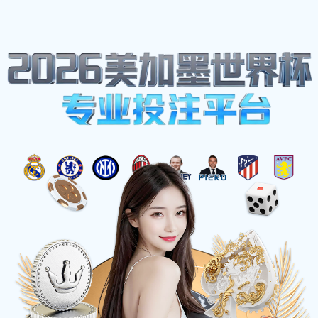
欢迎访问，雨燕足球 - 免费高清足球直播视频！
网站地图
咨询热线
雨燕足球 - 免费高清足球
111 0000
直播视频
1111
网站首页
机器人检测
认证类别
化学检测
质检报告