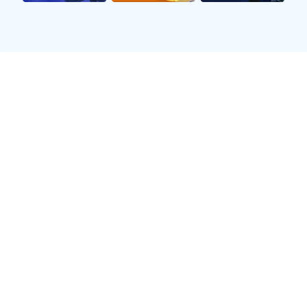
食品质检报告
淘宝质检报告
天猫质检报告
项目详情
亚马逊质检报告
招投标质检报告
一、 简介
京东质检报告是指由
标准法规，对京东平
在线留言
具有法律效力的书面
感谢您为我们提供的反馈意见
益，维护京东平台秩
您的意见与建议将是我们前进的动
力！